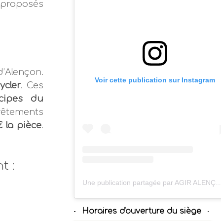
 proposés
d’Alençon.
Voir cette publication sur Instagram
ycler
. Ces
cipes du
 vêtements
 la pièce
.
t :
Une publication partagée par AGIR ALENÇON 
Horaires d'ouverture du siège