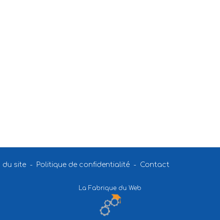
 du site
-
Politique de confidentialité
-
Contact
La Fabrique du Web