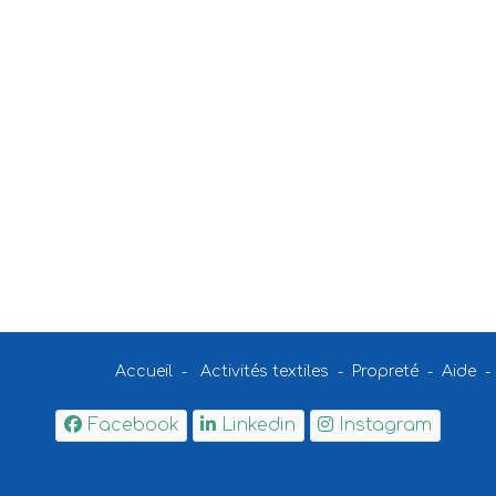
Accueil
-
Activités textiles
-
Propreté
-
Aide
Facebook
Linkedin
Instagram