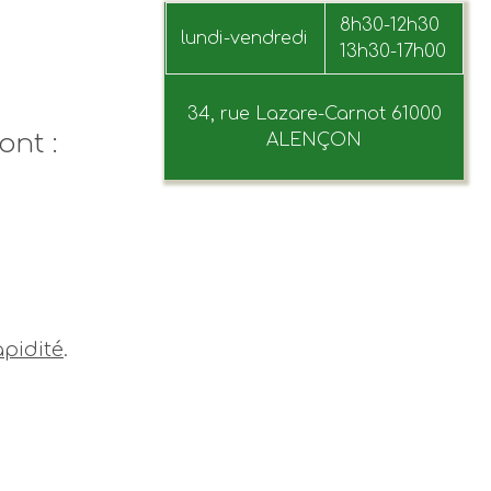
8h30-12h30
lundi-vendredi
13h30-17h00
34, rue Lazare-Carnot 61000
ont :
ALENÇON
apidité
.