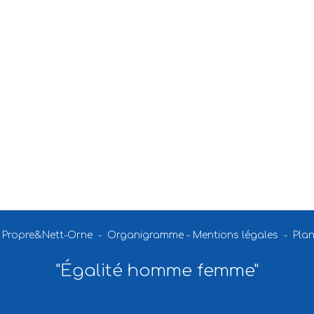
-
Propre&Nett-Orne
-
Organigramme
-
Mentions légales
-
Plan
"Égalité homme femme"