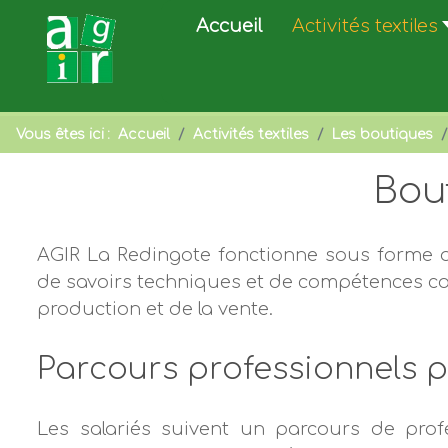
Accueil
Activités textiles
Vous êtes ici :
Accueil
Activités textiles
Les boutiques
Bou
AGIR La Redingote fonctionne sous forme d
de savoirs techniques et de compétences co
production et de la vente.
Parcours professionnels po
Les salariés suivent un parcours de profe