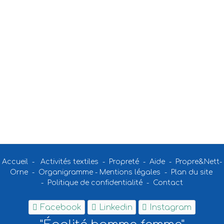
Accueil
-
Activités textiles
-
Propreté
-
Aide
-
Propre&Nett-
Orne
-
Organigramme
-
Mentions légales
-
Plan du site
-
Politique de confidentialité
-
Contact
Facebook
Linkedin
Instagram