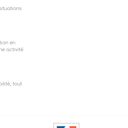
ituations
tion en
ne activité
lité, tout