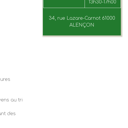
13h30-17h00
34, rue Lazare-Carnot 61000
ALENÇON
sures
yens au tri
ant des