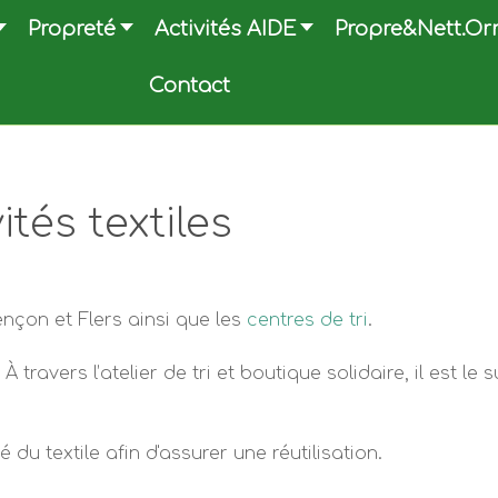
Propreté
Activités AIDE
Propre&Nett.Or
Contact
ités textiles
ençon et Flers ainsi que les
centres de tri
.
À travers l’atelier de tri et boutique solidaire, il est le
 du textile afin d'assurer une réutilisation.