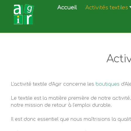
Accueil
Activités textiles
Activ
L'activité textile d'Agir concerne les
boutiques
d'Al
Le textile est la matière première de notre activité. 
notre mission de retour à l’emploi durable.
Il est donc essentiel que nous maîtrisions la qualité